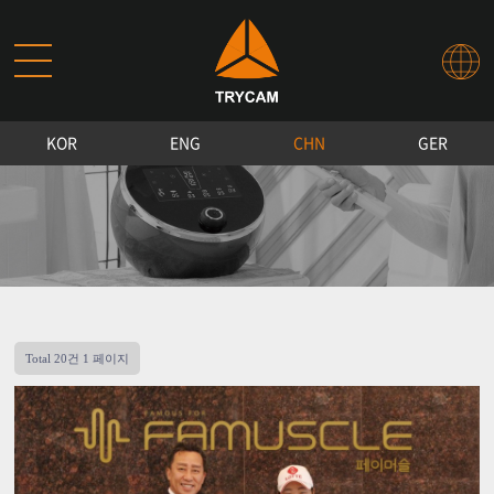
KOR
ENG
CHN
GER
Total 20건
1 페이지