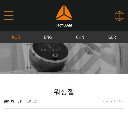
KOR
ENG
CHN
GER
워싱젤
19-01-11 13:13
관리자
0건
5,045회