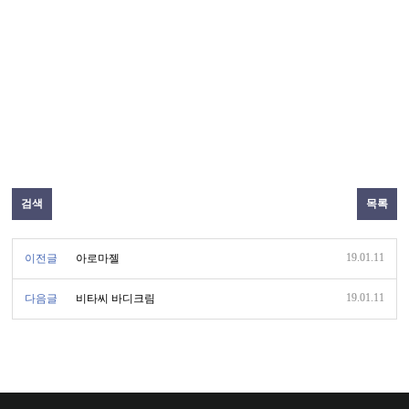
검색
목록
19.01.11
이전글
아로마젤
19.01.11
다음글
비타씨 바디크림