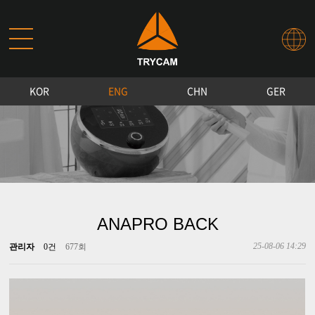
KOR
ENG
CHN
GER
ANAPRO BACK
25-08-06 14:29
관리자
0건
677회